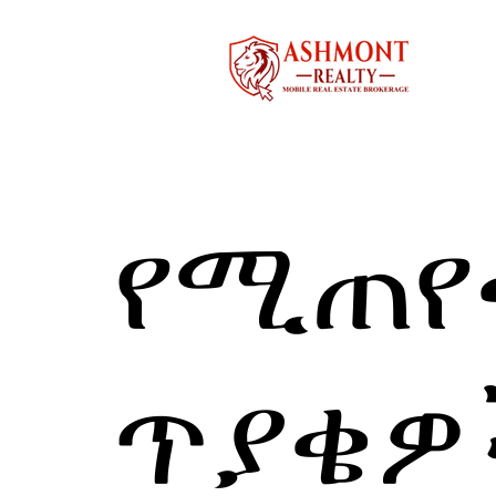
የሚጠየ
ጥያቄዎ