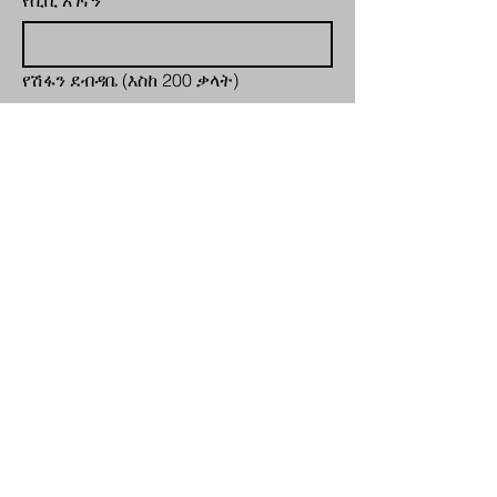
የሲቪ አገናኝ
የሽፋን ደብዳቤ (እስከ 200 ቃላት)
አስገባ
እንገነባለን