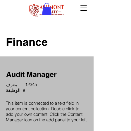
Finance
Audit Manager
12345
معرف
الوظيفة: #
This item is connected to a text field in
your content collection. Double click to
add your own content. Click the Content
Manager icon on the add panel to your left.