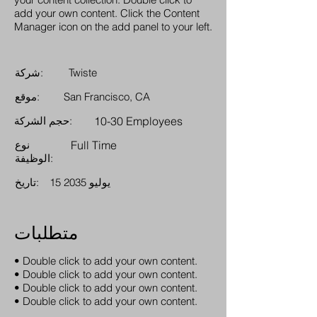
add your own content. Click the Content
Manager icon on the add panel to your left.
Twiste
شركة:
San Francisco, CA
موقع:
10-30 Employees
حجم الشركة:
Full Time
نوع
الوظيفة:
15 يوليو 2035
تاريخ:
متطلبات
• Double click to add your own content.
• Double click to add your own content.
• Double click to add your own content.
• Double click to add your own content.