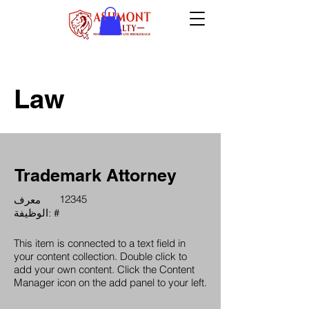
Law
Trademark Attorney
12345
معرف
الوظيفة: #
This item is connected to a text field in
your content collection. Double click to
add your own content. Click the Content
Manager icon on the add panel to your left.