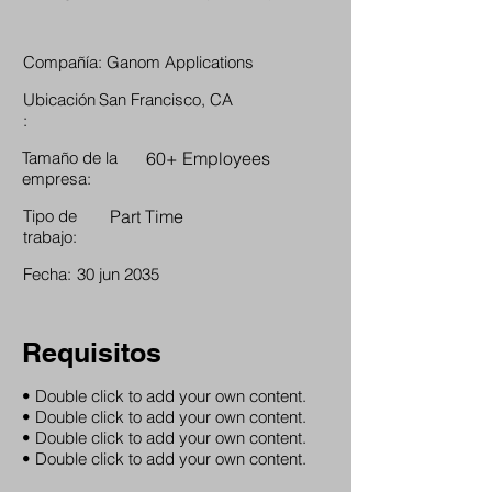
Compañía:
Ganom Applications
Ubicación
San Francisco, CA
:
Tamaño de la
60+ Employees
empresa:
Tipo de
Part Time
trabajo:
Fecha:
30 jun 2035
Requisitos
• Double click to add your own content.
• Double click to add your own content.
• Double click to add your own content.
• Double click to add your own content.