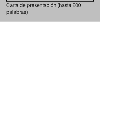
Carta de presentación (hasta 200
palabras)
Entregar
Nosotros
construimos
Agentes aquí