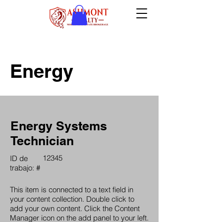
Energy
Energy Systems
Technician
12345
ID de
trabajo: #
This item is connected to a text field in
your content collection. Double click to
add your own content. Click the Content
Manager icon on the add panel to your left.