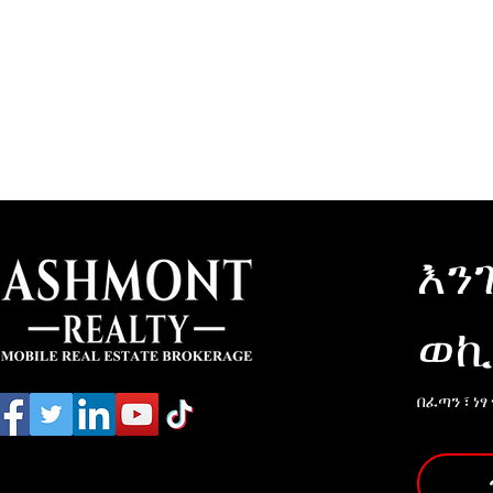
እን
ወኪ
በፈጣን ፣ ነፃ