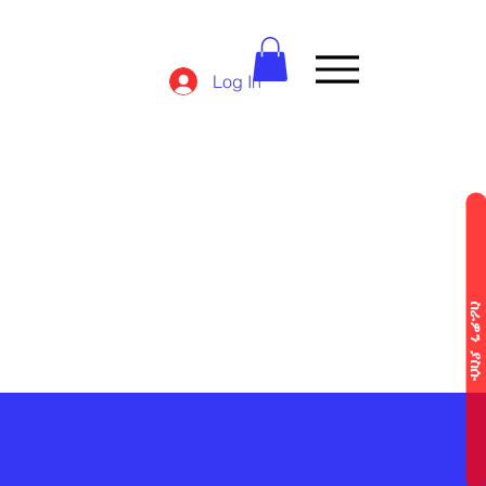
Log In
ስራዎን ያስ